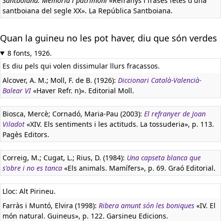
Santboiana. Memòria i patrimoni
«Refranys i frases fetes d'una
santboiana del segle XX». La República Santboiana.
Quan la guineu no les pot haver, diu que són verdes
8 fonts, 1926.
Es diu pels qui volen dissimular llurs fracassos.
Alcover, A. M.; Moll, F. de B. (1926):
Diccionari Català-Valencià-
Balear VI
«Haver Refr. n)». Editorial Moll.
Biosca, Mercè; Cornadó, Maria-Pau (2003):
El refranyer de Joan
Viladot
«XIV. Els sentiments i les actituds. La tossuderia», p. 113.
Pagès Editors.
Correig, M.; Cugat, L.; Rius, D. (1984):
Una capseta blanca que
s'obre i no es tanca
«Els animals. Mamífers», p. 69. Graó Editorial.
Lloc: Alt Pirineu.
Farràs i Muntó, Elvira (1998):
Ribera amunt són les boniques
«IV. El
món natural. Guineus», p. 122. Garsineu Edicions.