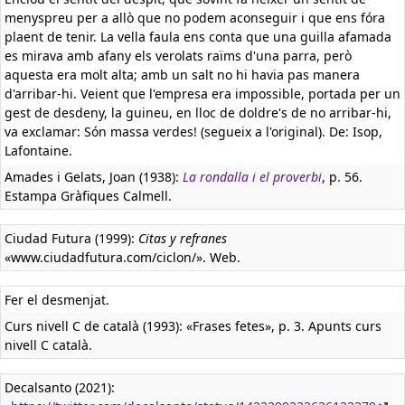
menyspreu per a allò que no podem aconseguir i que ens fóra
plaent de tenir. La vella faula ens conta que una guilla afamada
es mirava amb afany els verolats raïms d'una parra, però
aquesta era molt alta; amb un salt no hi havia pas manera
d'arribar-hi. Veient que l'empresa era impossible, portada per un
gest de desdeny, la guineu, en lloc de doldre's de no arribar-hi,
va exclamar: Són massa verdes! (segueix a l'original). De: Isop,
Lafontaine.
Amades i Gelats, Joan (1938):
La rondalla i el proverbi
, p. 56.
Estampa Gràfiques Calmell.
Ciudad Futura (1999):
Citas y refranes
«www.ciudadfutura.com/ciclon/». Web.
Fer el desmenjat.
Curs nivell C de català (1993): «Frases fetes», p. 3. Apunts curs
nivell C català.
Decalsanto (2021):