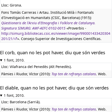
Lloc: Girona.
Fons Tomàs Carreras i Artau. Institució Milà i Fontanals
d'Investigació en Humanitats (CSIC, Barcelona) (1915):
Qüestionaris de l'Arxiu d'Etnografia i Folklore de Catalunya.
Signatura SIMURG: AMF-AEFC-0102-0015
«Proverbis -
http://simurg.bibliotecas.csic.es/viewer/image/990001433420304
201/21/
». Consejo Superior de Investigaciones Científicas.
El corb, quan no les pot haver, diu que són verdes
1 font, 2010.
Lloc: Vilafranca del Penedès (Alt Penedès).
Pàmies i Riudor, Víctor (2010):
Top ten de refranys catalans
. Web.
El diable, quan no les pot haver, diu que són verdes
1 font, 2010.
Lloc: Barcelona (Sarrià).
Pàmies i Riudor, Víctor (2010):
Top ten de refranys catalans
. Web.