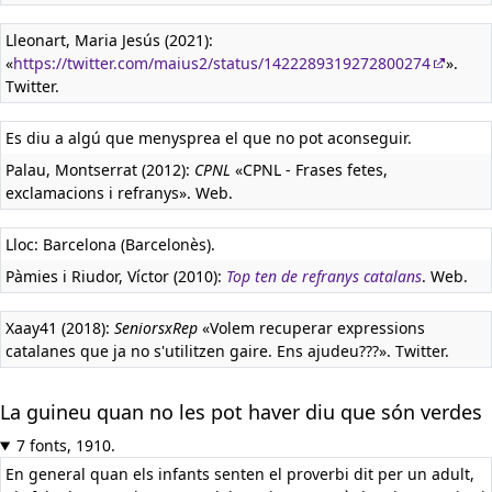
Lleonart, Maria Jesús (2021):
«
https://twitter.com/maius2/status/1422289319272800274
».
Twitter.
Es diu a algú que menysprea el que no pot aconseguir.
Palau, Montserrat (2012):
CPNL
«CPNL - Frases fetes,
exclamacions i refranys». Web.
Lloc: Barcelona (Barcelonès).
Pàmies i Riudor, Víctor (2010):
Top ten de refranys catalans
. Web.
Xaay41 (2018):
SeniorsxRep
«Volem recuperar expressions
catalanes que ja no s'utilitzen gaire. Ens ajudeu???». Twitter.
La guineu quan no les pot haver diu que són verdes
7 fonts, 1910.
En general quan els infants senten el proverbi dit per un adult,