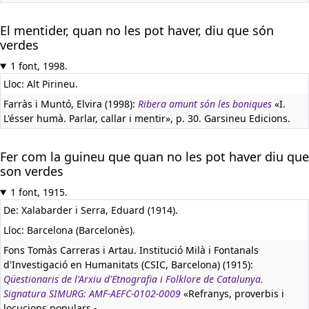
El mentider, quan no les pot haver, diu que són
verdes
1 font, 1998.
Lloc: Alt Pirineu.
Farràs i Muntó, Elvira (1998):
Ribera amunt són les boniques
«I.
L'ésser humà. Parlar, callar i mentir», p. 30. Garsineu Edicions.
Fer com la guineu que quan no les pot haver diu que
son verdes
1 font, 1915.
De: Xalabarder i Serra, Eduard (1914).
Lloc: Barcelona (Barcelonès).
Fons Tomàs Carreras i Artau. Institució Milà i Fontanals
d'Investigació en Humanitats (CSIC, Barcelona) (1915):
Qüestionaris de l'Arxiu d'Etnografia i Folklore de Catalunya.
Signatura SIMURG: AMF-AEFC-0102-0009
«Refranys, proverbis i
locucions populars -