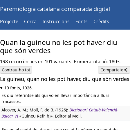
Paremiologia catalana comparada digital
Projecte
Cerca
Instruccions
Fonts
Crèdits
Quan la guineu no les pot haver diu
que són verdes
198 recurrències en 101 variants. Primera citació: 1803.
Contrau-ho tot
Comparteix
La guineu, quan no les pot haver, diu que són verdes
Castellà:
Están verdes, no están maduras
19 fonts, 1926.
Es diu referintse als qui volen llevar importància a llurs
fracassos.
Alcover, A. M.; Moll, F. de B. (1926):
Diccionari Català-Valencià-
Balear VI
«Guineu Refr. b)». Editorial Moll.
Enclou el sentit del despit, que sovint fa néixer un sentit de