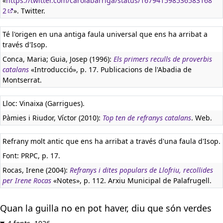
«
https://twitter.com/carolabarriga/status/167941598536583168
2
». Twitter.
Té l'origen en una antiga faula universal que ens ha arribat a
través d'Isop.
Conca, Maria; Guia, Josep (1996):
Els primers reculls de proverbis
catalans
«Introducció», p. 17. Publicacions de l'Abadia de
Montserrat.
Lloc: Vinaixa (Garrigues).
Pàmies i Riudor, Víctor (2010):
Top ten de refranys catalans
. Web.
Refrany molt antic que ens ha arribat a través d'una faula d'Isop.
Font: PRPC, p. 17.
Rocas, Irene (2004):
Refranys i dites populars de Llofriu, recollides
per Irene Rocas
«Notes», p. 112. Arxiu Municipal de Palafrugell.
Quan la guilla no en pot haver, diu que són verdes