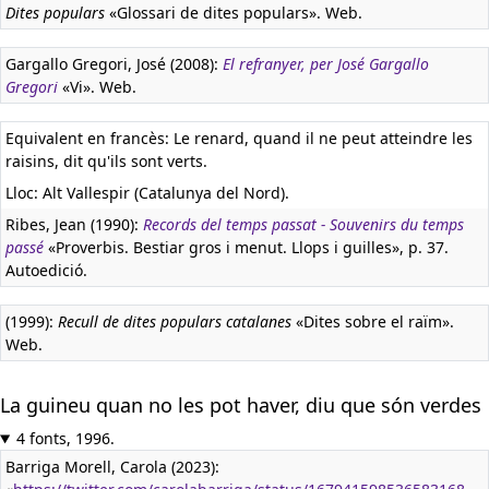
Dites populars
«Glossari de dites populars». Web.
Gargallo Gregori, José (2008):
El refranyer, per José Gargallo
Gregori
«Vi». Web.
Equivalent en francès:
Le renard, quand il ne peut atteindre les
raisins, dit qu'ils sont verts.
Lloc: Alt Vallespir (Catalunya del Nord).
Ribes, Jean (1990):
Records del temps passat - Souvenirs du temps
passé
«Proverbis. Bestiar gros i menut. Llops i guilles», p. 37.
Autoedició.
(1999):
Recull de dites populars catalanes
«Dites sobre el raïm».
Web.
La guineu quan no les pot haver, diu que són verdes
4 fonts, 1996.
Barriga Morell, Carola (2023):