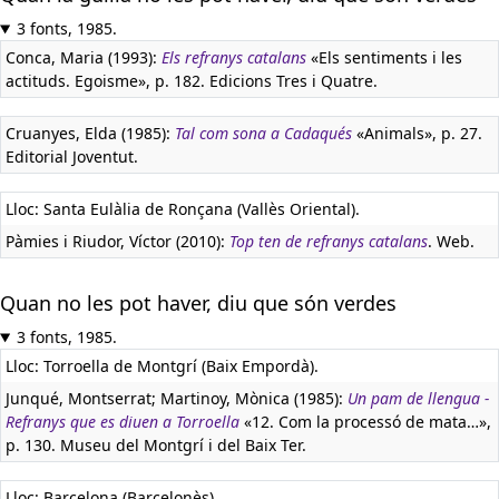
3 fonts, 1985.
Conca, Maria (1993):
Els refranys catalans
«Els sentiments i les
actituds. Egoisme», p. 182. Edicions Tres i Quatre.
Cruanyes, Elda (1985):
Tal com sona a Cadaqués
«Animals», p. 27.
Editorial Joventut.
Lloc: Santa Eulàlia de Ronçana (Vallès Oriental).
Pàmies i Riudor, Víctor (2010):
Top ten de refranys catalans
. Web.
Quan no les pot haver, diu que són verdes
3 fonts, 1985.
Lloc: Torroella de Montgrí (Baix Empordà).
Junqué, Montserrat; Martinoy, Mònica (1985):
Un pam de llengua -
Refranys que es diuen a Torroella
«12. Com la processó de mata…»,
p. 130. Museu del Montgrí i del Baix Ter.
Lloc: Barcelona (Barcelonès).