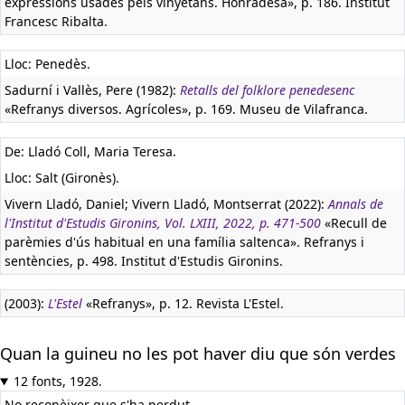
expressions usades pels vinyetans. Honradesa», p. 186. Institut
Francesc Ribalta.
Lloc: Penedès.
Sadurní i Vallès, Pere (1982):
Retalls del folklore penedesenc
«Refranys diversos. Agrícoles», p. 169. Museu de Vilafranca.
De: Lladó Coll, Maria Teresa.
Lloc: Salt (Gironès).
Vivern Lladó, Daniel; Vivern Lladó, Montserrat (2022):
Annals de
l'Institut d'Estudis Gironins, Vol. LXIII, 2022, p. 471-500
«Recull de
parèmies d'ús habitual en una família saltenca». Refranys i
sentències, p. 498. Institut d'Estudis Gironins.
(2003):
L'Estel
«Refranys», p. 12. Revista L'Estel.
Quan la guineu no les pot haver diu que són verdes
12 fonts, 1928.
No reconèixer que s'ha perdut.