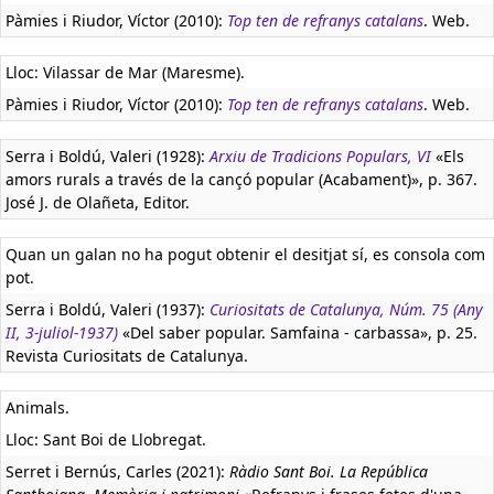
Pàmies i Riudor, Víctor (2010):
Top ten de refranys catalans
. Web.
Lloc: Vilassar de Mar (Maresme).
Pàmies i Riudor, Víctor (2010):
Top ten de refranys catalans
. Web.
Serra i Boldú, Valeri (1928):
Arxiu de Tradicions Populars, VI
«Els
amors rurals a través de la cançó popular (Acabament)», p. 367.
José J. de Olañeta, Editor.
Quan un galan no ha pogut obtenir el desitjat sí, es consola com
pot.
Serra i Boldú, Valeri (1937):
Curiositats de Catalunya, Núm. 75 (Any
II, 3-juliol-1937)
«Del saber popular. Samfaina - carbassa», p. 25.
Revista Curiositats de Catalunya.
Animals.
Lloc: Sant Boi de Llobregat.
Serret i Bernús, Carles (2021):
Ràdio Sant Boi. La República