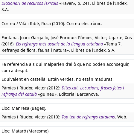
Diccionari de recursos lexicals
«Haver», p. 241. Llibres de l'Index,
S.A.
Correu / Vilà i Ribé, Rosa (2010). Correu electrònic.
Fontana, Joan; Gargallo, José Enrique; Pàmies, Víctor; Ugarte, Xus
(2016):
Els refranys més usuals de la llengua catalana
«Tema 7.
Refranys de flora, fauna i natura». Llibres de l'Index, S.A.
Fa referència als qui malparlen d'allò que no poden aconseguir,
com a despit.
Equivalent en castellà:
Están verdes, no están maduras.
Pàmies i Riudor, Víctor (2012):
Dites.cat. Locucions, frases fetes i
refranys del català
«guineu». Editorial Barcanova.
Lloc: Manresa (Bages).
Pàmies i Riudor, Víctor (2010):
Top ten de refranys catalans
. Web.
Lloc: Mataró (Maresme).