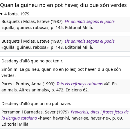
Quan la guineu no en pot haver, diu que són verdes
4 fonts, 1979.
Busquets i Molas, Esteve (1987):
Els animals segons el poble
«guilla, guineu, rabosa», p. 145. Editorial Millà.
Busquets i Molas, Esteve (1987):
Els animals segons el poble
«guilla, guineu, rabosa», p. 148. Editorial Millà.
Desdeny d'allò que no pot tenir.
Sinònim: La guineu, quan no en (o les) pot haver, diu que són
verdes.
Parés i Puntas, Anna (1999):
Tots els refranys catalans
«XI. Els
animals. Altres animals», p. 472. Edicions 62.
Desdeny d'allò que un no pot haver.
Perramon i Barnadas, Sever (1979):
Proverbis, dites i frases fetes de
la llengua catalana
«haver, haver-hi, haver-se, haver-ne», p. 69.
Editorial Millà.