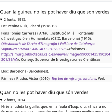
Quan la guineu no les pot haver diu que son verdes
2 fonts, 1915.
De: Penina Ruiz, Ricard (1918-19).
Fons Tomàs Carreras i Artau. Institució Milà i Fontanals
d'Investigació en Humanitats (CSIC, Barcelona) (1915):
Qüestionaris de l'Arxiu d'Etnografia i Folklore de Catalunya.
Signatura SIMURG: AMF-AEFC-0102-0078
«Aforismes -
http://simurg.bibliotecas.csic.es/viewer/image/990001435190304
201/39/
». Consejo Superior de Investigaciones Científicas.
Lloc: Barcelona (Barcelonès).
Pàmies i Riudor, Víctor (2010):
Top ten de refranys catalans
. Web.
Quan no les pot haver diu que són verdes
2 fonts, 2014.
Hi és al·ludida la guilla, que, en la faula d'Isop, diu: «Encara no
és madura, no la vull prendre verda». El poema explica que una