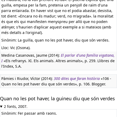
guilla, empesa per la fam, pretenia un penjoll de raïm d'una
parra enlairada. En haver vist que no el podia abastar, desistia,
tot dient: «Encara no és madur; verd, no m'agrada». la moralitat
és que els qui manifesten menyspreu per allò que no poden
atènyer, s'haurien d'aplicar aquest exemple a si mateixos (amb
més detalls a l'original).
Sinònim: La guilla, quan no les pot haver, diu que són verdes.
Lloc: Vic (Osona).
Medina Casanovas, Jaume (2014):
El parlar d'una família vigatana,
I
«Els refranys. XI. Els animals. Altres animals», p. 259. Llibres de
l'Index, S.A.
Pàmies i Riudor, Víctor (2014):
300 dites que faran història
«106 -
Quan no les pot haver diu que són verdes», p. 106. Blogger.
Quan no les pot haver, la guineu diu que són verdes
2 fonts, 2007.
Sinònim: Fer passar amb raons.