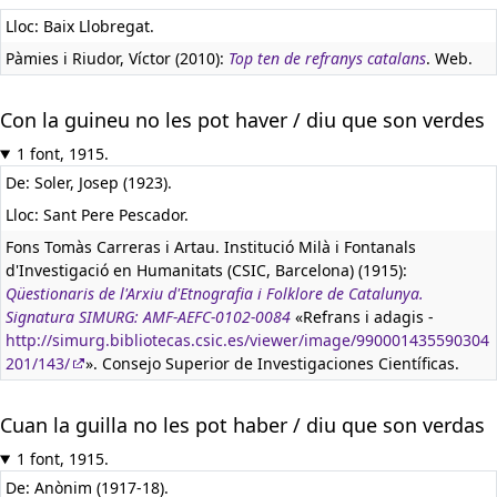
Lloc: Baix Llobregat.
Pàmies i Riudor, Víctor (2010):
Top ten de refranys catalans
. Web.
Con la guineu no les pot haver / diu que son verdes
1 font, 1915.
De: Soler, Josep (1923).
Lloc: Sant Pere Pescador.
Fons Tomàs Carreras i Artau. Institució Milà i Fontanals
d'Investigació en Humanitats (CSIC, Barcelona) (1915):
Qüestionaris de l'Arxiu d'Etnografia i Folklore de Catalunya.
Signatura SIMURG: AMF-AEFC-0102-0084
«Refrans i adagis -
http://simurg.bibliotecas.csic.es/viewer/image/990001435590304
201/143/
». Consejo Superior de Investigaciones Científicas.
Cuan la guilla no les pot haber / diu que son verdas
1 font, 1915.
De: Anònim (1917-18).