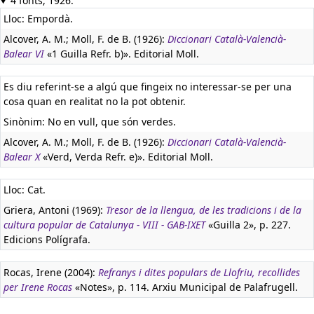
4 fonts, 1926.
Lloc: Empordà.
Alcover, A. M.; Moll, F. de B. (1926):
Diccionari Català-Valencià-
Balear VI
«1 Guilla Refr. b)». Editorial Moll.
Es diu referint-se a algú que fingeix no interessar-se per una
cosa quan en realitat no la pot obtenir.
Sinònim: No en vull, que són verdes.
Alcover, A. M.; Moll, F. de B. (1926):
Diccionari Català-Valencià-
Balear X
«Verd, Verda Refr. e)». Editorial Moll.
Lloc: Cat.
Griera, Antoni (1969):
Tresor de la llengua, de les tradicions i de la
cultura popular de Catalunya - VIII - GAB-IXET
«Guilla 2», p. 227.
Edicions Polígrafa.
Rocas, Irene (2004):
Refranys i dites populars de Llofriu, recollides
per Irene Rocas
«Notes», p. 114. Arxiu Municipal de Palafrugell.