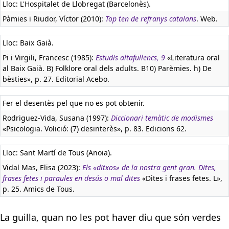
Lloc: L'Hospitalet de Llobregat (Barcelonès).
Pàmies i Riudor, Víctor (2010):
Top ten de refranys catalans
. Web.
Lloc: Baix Gaià.
Pi i Virgili, Francesc (1985):
Estudis altafullencs, 9
«Literatura oral
al Baix Gaià. B) Folklore oral dels adults. B10) Parèmies. h) De
bèsties», p. 27. Editorial Acebo.
Fer el desentès pel que no es pot obtenir.
Rodriguez-Vida, Susana (1997):
Diccionari temàtic de modismes
«Psicologia. Volició: (7) desinterès», p. 83. Edicions 62.
Lloc: Sant Martí de Tous (Anoia).
Vidal Mas, Elisa (2023):
Els «ditxos» de la nostra gent gran. Dites,
frases fetes i paraules en desús o mal dites
«Dites i frases fetes. L»,
p. 25. Amics de Tous.
La guilla, quan no les pot haver diu que són verdes