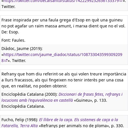
«
https://twitter.com/decalsanto/status/1422299232636133379
».
Twitter.
Frase inspirada per una faula grega d'Esop en què una guineu
no pot agafar un raïm massa amunt, i marxa dient que no el vol.
De: Esop.
Font: Faules.
Diàdoc, Jaume (2019):
«
https://twitter.com/jaume_diadoc/status/108733043599309209
8
». Twitter.
Refrany que hom diu referint-se als qui volen treure importància
a llurs fracassos, als qui fingeixen no tenir interès per una cosa
que, en realitat, no poden obtenir.
Enciclopèdia Catalana (2000):
Diccionari de frases fetes, refranys i
locucions amb l'equivalència en castellà
«Guineu», p. 133.
Enciclopèdia Catalana.
Fucho, Felip (1998):
El llibre de la caça. Els sistemes de caça a la
Fatarella, Terra Alta
«Refranys per animals no de ploma», p. 330.