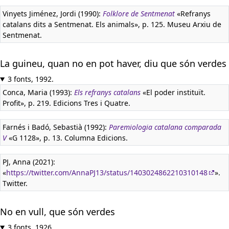
Vinyets Jiménez, Jordi (1990):
Folklore de Sentmenat
«Refranys
catalans dits a Sentmenat. Els animals», p. 125. Museu Arxiu de
Sentmenat.
La guineu, quan no en pot haver, diu que són verdes
3 fonts, 1992.
Conca, Maria (1993):
Els refranys catalans
«El poder instituït.
Profit», p. 219. Edicions Tres i Quatre.
Farnés i Badó, Sebastià (1992):
Paremiologia catalana comparada
V
«G 1128», p. 13. Columna Edicions.
PJ, Anna (2021):
«
https://twitter.com/AnnaPJ13/status/1403024862210310148
».
Twitter.
No en vull, que són verdes
3 fonts, 1926.