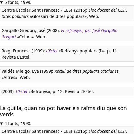
5 fonts, 1999.
Centre Escolar Sant Francesc - CESF (2016):
Lloc docent del CESF.
Dites populars
«Glossari de dites populars». Web.
Gargallo Gregori, José (2008):
El refranyer, per José Gargallo
Gregori
«Colors». Web.
Roig, Francesc (1999):
L'Estel
«Refranys populars (I)», p. 11.
Revista L'Estel.
Valdés Mielgo, Eva (1999):
Recull de dites populars catalanes
«Altres». Web.
(2003):
L'Estel
«Refranys», p. 12. Revista L'Estel.
La guilla, quan no pot haver els raïms diu que són
verds
4 fonts, 1990.
Centre Escolar Sant Francesc - CESF (2016):
Lloc docent del CESF.