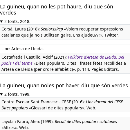
La guineu, quan no les pot haure, diu que són
verdes
2 fonts, 2018.
Corsà, Laura (2018):
SeniorsxRep
«Volem recuperar expressions
catalanes que ja no s'utilitzen gaire. Ens ajudeu???». Twitter.
Lloc: Artesa de Lleida.
Costafreda i Castillo, Adolf (2021):
Folklore d'Artesa de Lleida. Del
poble i del terme
«Dites populars. Dites i frases fetes recollides a
Artesa de Lleida (per ordre alfabètic)», p. 114. Pagès Editors.
La guineu, quan noles pot haver, diu que són verdes
2 fonts, 1999.
Centre Escolar Sant Francesc - CESF (2016):
Lloc docent del CESF.
Dites populars
«Glossari de dites populars». Web.
Layola i Fabra, Aleix (1999):
Recull de dites populars catalanes
«Altres». Web.