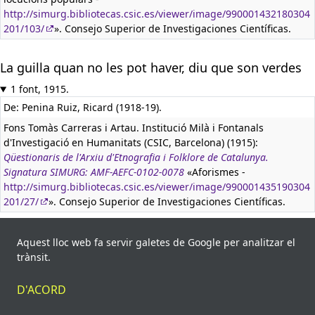
http://simurg.bibliotecas.csic.es/viewer/image/990001432180304
201/103/
». Consejo Superior de Investigaciones Científicas.
La guilla quan no les pot haver, diu que son verdes
1 font, 1915.
De: Penina Ruiz, Ricard (1918-19).
Fons Tomàs Carreras i Artau. Institució Milà i Fontanals
d'Investigació en Humanitats (CSIC, Barcelona) (1915):
Qüestionaris de l'Arxiu d'Etnografia i Folklore de Catalunya.
Signatura SIMURG: AMF-AEFC-0102-0078
«Aforismes -
http://simurg.bibliotecas.csic.es/viewer/image/990001435190304
201/27/
». Consejo Superior de Investigaciones Científicas.
La guilla, quan no en pot haver, diu que són verdes
Aquest lloc web fa servir galetes de Google per analitzar el
trànsit.
1 font, 1949.
Ruyra, Joaquim (1949):
Obres completes
«Aforismes i frases fetes
D'ACORD
del català popular. Guilla», p. 897. Editorial Selecta-Catalonia.