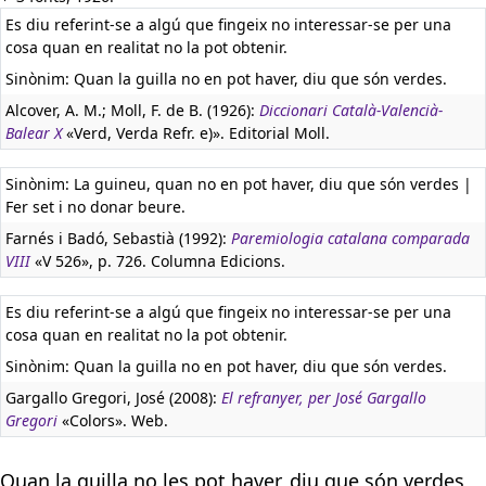
Es diu referint-se a algú que fingeix no interessar-se per una
cosa quan en realitat no la pot obtenir.
Sinònim: Quan la guilla no en pot haver, diu que són verdes.
Alcover, A. M.; Moll, F. de B. (1926):
Diccionari Català-Valencià-
Balear X
«Verd, Verda Refr. e)». Editorial Moll.
Sinònim: La guineu, quan no en pot haver, diu que són verdes |
Fer set i no donar beure.
Farnés i Badó, Sebastià (1992):
Paremiologia catalana comparada
VIII
«V 526», p. 726. Columna Edicions.
Es diu referint-se a algú que fingeix no interessar-se per una
cosa quan en realitat no la pot obtenir.
Sinònim: Quan la guilla no en pot haver, diu que són verdes.
Gargallo Gregori, José (2008):
El refranyer, per José Gargallo
Gregori
«Colors». Web.
Quan la guilla no les pot haver, diu que són verdes