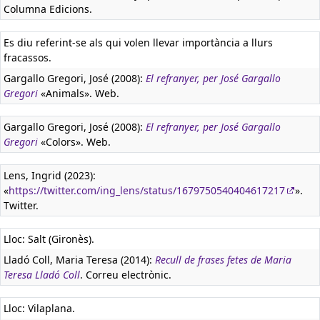
Columna Edicions.
Es diu referint-se als qui volen llevar importància a llurs
fracassos.
Gargallo Gregori, José (2008):
El refranyer, per José Gargallo
Gregori
«Animals». Web.
Gargallo Gregori, José (2008):
El refranyer, per José Gargallo
Gregori
«Colors». Web.
Lens, Ingrid (2023):
«
https://twitter.com/ing_lens/status/1679750540404617217
».
Twitter.
Lloc: Salt (Gironès).
Lladó Coll, Maria Teresa (2014):
Recull de frases fetes de Maria
Teresa Lladó Coll
. Correu electrònic.
Lloc: Vilaplana.