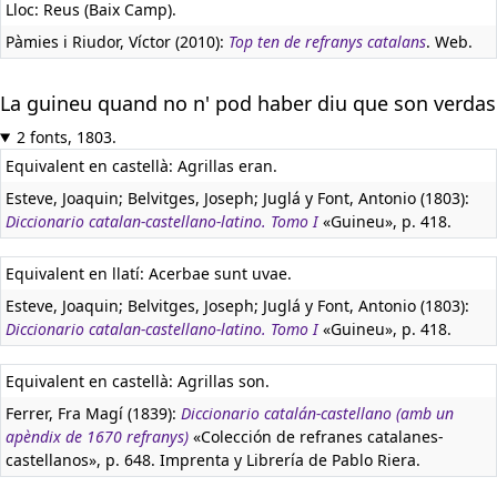
Lloc: Reus (Baix Camp).
Pàmies i Riudor, Víctor (2010):
Top ten de refranys catalans
. Web.
La guineu quand no n' pod haber diu que son verdas
2 fonts, 1803.
Equivalent en castellà:
Agrillas eran.
Esteve, Joaquin; Belvitges, Joseph; Juglá y Font, Antonio (1803):
Diccionario catalan-castellano-latino. Tomo I
«Guineu», p. 418.
Equivalent en llatí:
Acerbae sunt uvae.
Esteve, Joaquin; Belvitges, Joseph; Juglá y Font, Antonio (1803):
Diccionario catalan-castellano-latino. Tomo I
«Guineu», p. 418.
Equivalent en castellà:
Agrillas son.
Ferrer, Fra Magí (1839):
Diccionario catalán-castellano (amb un
apèndix de 1670 refranys)
«Colección de refranes catalanes-
castellanos», p. 648. Imprenta y Librería de Pablo Riera.