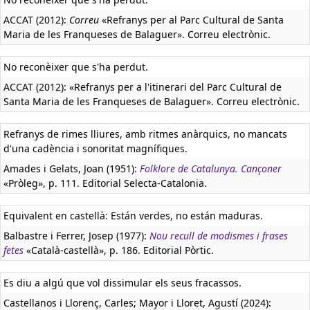
ACCAT (2012):
Correu
«Refranys per al Parc Cultural de Santa
Maria de les Franqueses de Balaguer». Correu electrònic.
No reconèixer que s'ha perdut.
ACCAT (2012): «Refranys per a l'itinerari del Parc Cultural de
Santa Maria de les Franqueses de Balaguer». Correu electrònic.
Refranys de rimes lliures, amb ritmes anàrquics, no mancats
d'una cadència i sonoritat magnífiques.
Amades i Gelats, Joan (1951):
Folklore de Catalunya. Cançoner
«Pròleg», p. 111. Editorial Selecta-Catalonia.
Equivalent en castellà:
Están verdes, no están maduras.
Balbastre i Ferrer, Josep (1977):
Nou recull de modismes i frases
fetes
«Català-castellà», p. 186. Editorial Pòrtic.
Es diu a algú que vol dissimular els seus fracassos.
Castellanos i Llorenç, Carles; Mayor i Lloret, Agustí (2024):