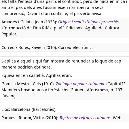
els falta l'entesa d'una part del contingut, però de mica en mica i
amb el pas dels anys l'assumeixen i arriben a la seva
comprensió, Davant d'un conflicte, el proverbi avisa.
Amades i Gelats, Joan (1933):
Origen i sentit d'alguns proverbis
«Introducció de Fina Rifà», p. VII. Edicions l'Agulla de Cultura
Popular.
Correu / Rofes, Xavier (2010). Correu electrònic.
S'aplica a aquells qui fan mostra de renunciar a lo que de cap
manera podrien obtindre.
Equivalent en castellà:
Agrillas eran.
Gomis i Mestre, Cels (1910):
Zoologia popular catalana
«Capítol II.
Mamifers bosquetans y feréstechs. Guineu. Aforismes», p. 197.
L'Avenç.
Lloc: Barcelona (Barcelonès).
Pàmies i Riudor, Víctor (2010):
Top ten de refranys catalans
. Web.