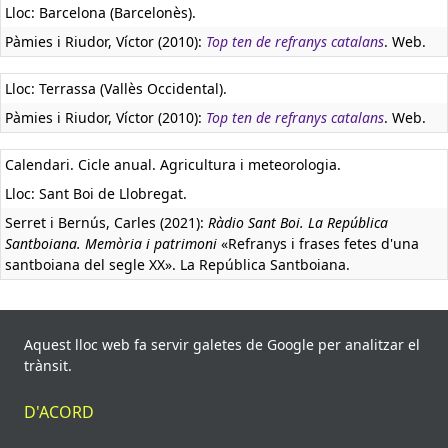
Lloc: Barcelona (Barcelonès).
Pàmies i Riudor, Víctor (2010):
Top ten de refranys catalans
. Web.
Lloc: Terrassa (Vallès Occidental).
Pàmies i Riudor, Víctor (2010):
Top ten de refranys catalans
. Web.
Calendari. Cicle anual. Agricultura i meteorologia.
Lloc: Sant Boi de Llobregat.
Serret i Bernús, Carles (2021):
Ràdio Sant Boi. La República
Santboiana. Memòria i patrimoni
«Refranys i frases fetes d'una
santboiana del segle XX». La República Santboiana.
Març, marçot, mata les velles a la vora del foc i les
joves si les hi trob
Aquest lloc web fa servir galetes de Google per analitzar el
trànsit.
4 fonts, 1951.
És dolent prendre el sol de març perquè encadarna, sobretot a
D'ACORD
la mainada.
Amades i Gelats, Joan (1983):
Costumari català I
«Març», p. 819.