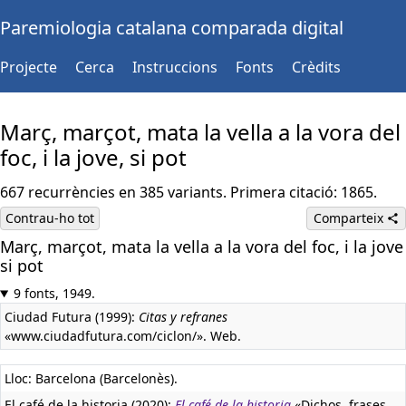
Paremiologia catalana comparada digital
Projecte
Cerca
Instruccions
Fonts
Crèdits
Març, marçot, mata la vella a la vora del
foc, i la jove, si pot
667 recurrències en 385 variants. Primera citació: 1865.
Contrau-ho tot
Comparteix
Març, marçot, mata la vella a la vora del foc, i la jove
si pot
9 fonts, 1949.
Ciudad Futura (1999):
Citas y refranes
«www.ciudadfutura.com/ciclon/». Web.
Lloc: Barcelona (Barcelonès).
El café de la historia (2020):
El café de la historia
«Dichos, frases,