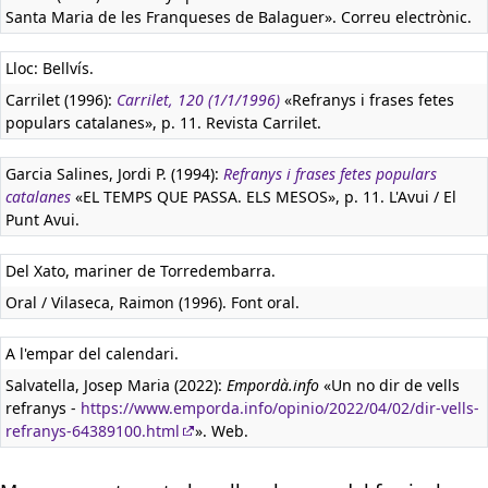
Santa Maria de les Franqueses de Balaguer». Correu electrònic.
Lloc: Bellvís.
Carrilet (1996):
Carrilet, 120 (1/1/1996)
«Refranys i frases fetes
populars catalanes», p. 11. Revista Carrilet.
Garcia Salines, Jordi P. (1994):
Refranys i frases fetes populars
catalanes
«EL TEMPS QUE PASSA. ELS MESOS», p. 11. L'Avui / El
Punt Avui.
Del Xato, mariner de Torredembarra.
Oral / Vilaseca, Raimon (1996). Font oral.
A l'empar del calendari.
Salvatella, Josep Maria (2022):
Empordà.info
«Un no dir de vells
refranys -
https://www.emporda.info/opinio/2022/04/02/dir-vells-
refranys-64389100.html
». Web.