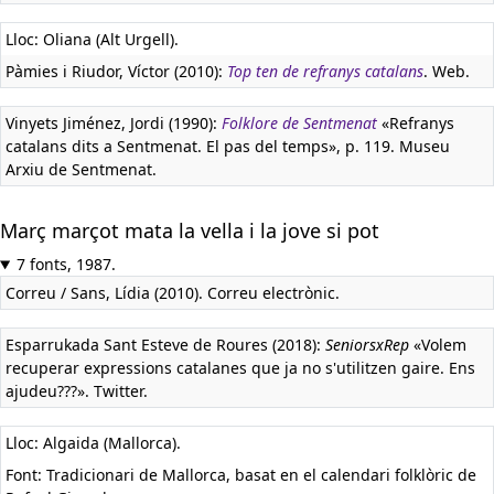
Lloc: Oliana (Alt Urgell).
Pàmies i Riudor, Víctor (2010):
Top ten de refranys catalans
. Web.
Vinyets Jiménez, Jordi (1990):
Folklore de Sentmenat
«Refranys
catalans dits a Sentmenat. El pas del temps», p. 119. Museu
Arxiu de Sentmenat.
Març marçot mata la vella i la jove si pot
7 fonts, 1987.
Correu / Sans, Lídia (2010). Correu electrònic.
Esparrukada Sant Esteve de Roures (2018):
SeniorsxRep
«Volem
recuperar expressions catalanes que ja no s'utilitzen gaire. Ens
ajudeu???». Twitter.
Lloc: Algaida (Mallorca).
Font: Tradicionari de Mallorca, basat en el calendari folklòric de