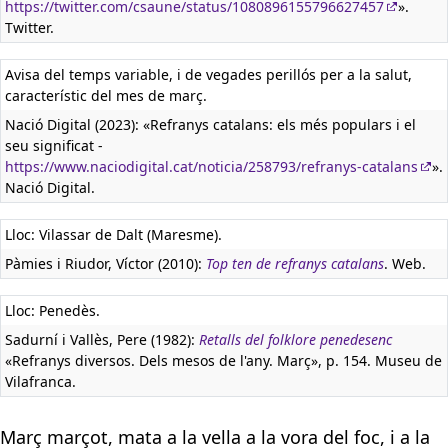
https://twitter.com/csaune/status/1080896155796627457
».
Twitter.
Avisa del temps variable, i de vegades perillós per a la salut,
característic del mes de març.
Nació Digital (2023): «Refranys catalans: els més populars i el
seu significat -
https://www.naciodigital.cat/noticia/258793/refranys-catalans
».
Nació Digital.
Lloc: Vilassar de Dalt (Maresme).
Pàmies i Riudor, Víctor (2010):
Top ten de refranys catalans
. Web.
Lloc: Penedès.
Sadurní i Vallès, Pere (1982):
Retalls del folklore penedesenc
«Refranys diversos. Dels mesos de l'any. Març», p. 154. Museu de
Vilafranca.
Març marçot, mata a la vella a la vora del foc, i a la