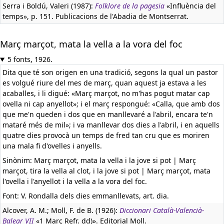
Serra i Boldú, Valeri (1987):
Folklore de la pagesia
«Influència del
temps», p. 151. Publicacions de l'Abadia de Montserrat.
Març marçot, mata la vella a la vora del foc
5 fonts, 1926.
Dita que té son origen en una tradició, segons la qual un pastor
es volgué riure del mes de març, quan aquest ja estava a les
acaballes, i li digué: «Març marçot, no m'has pogut matar cap
ovella ni cap anyellot»; i el març respongué: «Calla, que amb dos
que me'n queden i dos que en manllevaré a l'abril, encara te'n
mataré més de mil»; i va manllevar dos dies a l'abril, i en aquells
quatre dies provocà un temps de fred tan cru que es moriren
una mala fi d'ovelles i anyells.
Sinònim: Març marçot, mata la vella i la jove si pot | Març
marçot, tira la vella al clot, i la jove si pot | Març marçot, mata
l'ovella i l'anyellot i la vella a la vora del foc.
Font: V. Rondalla dels dies emmanllevats, art. dia.
Alcover, A. M.; Moll, F. de B. (1926):
Diccionari Català-Valencià-
Balear VII
«1 Març Refr. dd)». Editorial Moll.