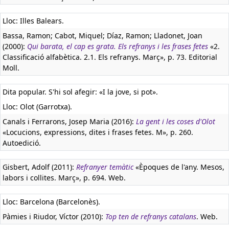
Lloc: Illes Balears.
Bassa, Ramon; Cabot, Miquel; Díaz, Ramon; Lladonet, Joan
(2000):
Qui barata, el cap es grata. Els refranys i les frases fetes
«2.
Classificació alfabètica. 2.1. Els refranys. Març», p. 73. Editorial
Moll.
Dita popular. S'hi sol afegir: «I la jove, si pot».
Lloc: Olot (Garrotxa).
Canals i Ferrarons, Josep Maria (2016):
La gent i les coses d'Olot
«Locucions, expressions, dites i frases fetes. M», p. 260.
Autoedició.
Gisbert, Adolf (2011):
Refranyer temàtic
«Èpoques de l'any. Mesos,
labors i collites. Març», p. 694. Web.
Lloc: Barcelona (Barcelonès).
Pàmies i Riudor, Víctor (2010):
Top ten de refranys catalans
. Web.