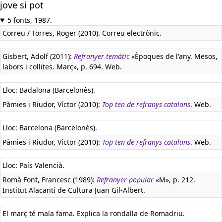
jove si pot
5 fonts, 1987.
Correu / Torres, Roger (2010). Correu electrònic.
Gisbert, Adolf (2011):
Refranyer temàtic
«Èpoques de l'any. Mesos,
labors i collites. Març», p. 694. Web.
Lloc: Badalona (Barcelonès).
Pàmies i Riudor, Víctor (2010):
Top ten de refranys catalans
. Web.
Lloc: Barcelona (Barcelonès).
Pàmies i Riudor, Víctor (2010):
Top ten de refranys catalans
. Web.
Lloc: País Valencià.
Romà Font, Francesc (1989):
Refranyer popular
«M», p. 212.
Institut Alacantí de Cultura Juan Gil-Albert.
El març té mala fama. Explica la rondalla de Romadriu.