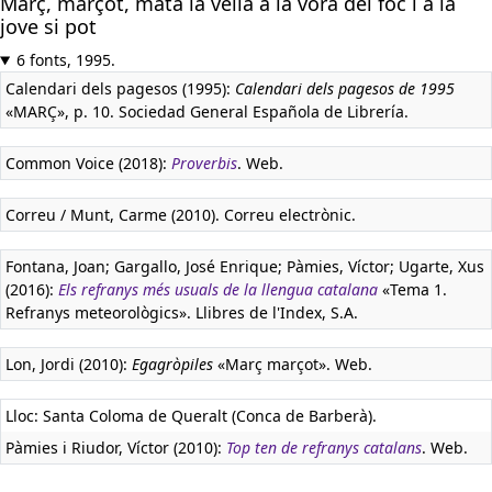
Març, marçot, mata la vella a la vora del foc i a la
jove si pot
6 fonts, 1995.
Calendari dels pagesos (1995):
Calendari dels pagesos de 1995
«MARÇ», p. 10. Sociedad General Española de Librería.
Common Voice (2018):
Proverbis
. Web.
Correu / Munt, Carme (2010). Correu electrònic.
Fontana, Joan; Gargallo, José Enrique; Pàmies, Víctor; Ugarte, Xus
(2016):
Els refranys més usuals de la llengua catalana
«Tema 1.
Refranys meteorològics». Llibres de l'Index, S.A.
Lon, Jordi (2010):
Egagròpiles
«Març marçot». Web.
Lloc: Santa Coloma de Queralt (Conca de Barberà).
Pàmies i Riudor, Víctor (2010):
Top ten de refranys catalans
. Web.