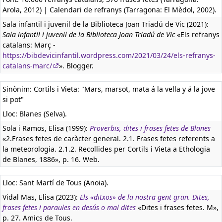
Arola, 2012) | Calendari de refranys (Tarragona: El Mèdol, 2002).
Sala infantil i juvenil de la Biblioteca Joan Triadú de Vic (2021):
Sala infantil i juvenil de la Biblioteca Joan Triadú de Vic
«Els refranys
catalans: Març -
https://bibdevicinfantil.wordpress.com/2021/03/24/els-refranys-
catalans-marc/
». Blogger.
Sinònim: Cortils i Vieta: "Mars, marsot, mata á la vella y á la jove
si pot"
Lloc: Blanes (Selva).
Sola i Ramos, Elisa (1999):
Proverbis, dites i frases fetes de Blanes
«2.Frases fetes de caràcter general. 2.1. Frases fetes referents a
la meteorologia. 2.1.2. Recollides per Cortils i Vieta a Ethologia
de Blanes, 1886», p. 16. Web.
Lloc: Sant Martí de Tous (Anoia).
Vidal Mas, Elisa (2023):
Els «ditxos» de la nostra gent gran. Dites,
frases fetes i paraules en desús o mal dites
«Dites i frases fetes. M»,
p. 27. Amics de Tous.