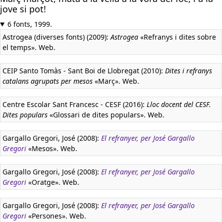
jove si pot!
6 fonts, 1999.
Astrogea (diverses fonts) (2009):
Astrogea
«Refranys i dites sobre
el temps». Web.
CEIP Santo Tomàs - Sant Boi de Llobregat (2010):
Dites i refranys
catalans agrupats per mesos
«Març». Web.
Centre Escolar Sant Francesc - CESF (2016):
Lloc docent del CESF.
Dites populars
«Glossari de dites populars». Web.
Gargallo Gregori, José (2008):
El refranyer, per José Gargallo
Gregori
«Mesos». Web.
Gargallo Gregori, José (2008):
El refranyer, per José Gargallo
Gregori
«Oratge». Web.
Gargallo Gregori, José (2008):
El refranyer, per José Gargallo
Gregori
«Persones». Web.