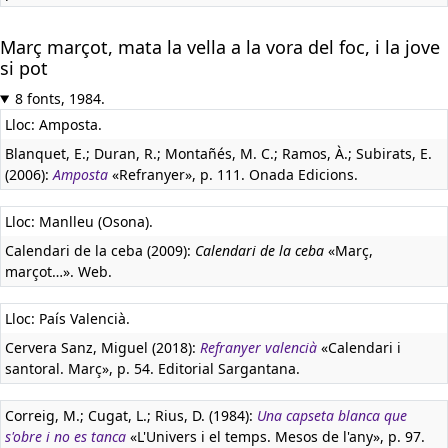
Març marçot, mata la vella a la vora del foc, i la jove
si pot
8 fonts, 1984.
Lloc: Amposta.
Blanquet, E.; Duran, R.; Montañés, M. C.; Ramos, À.; Subirats, E.
(2006):
Amposta
«Refranyer», p. 111. Onada Edicions.
Lloc: Manlleu (Osona).
Calendari de la ceba (2009):
Calendari de la ceba
«Març,
marçot…». Web.
Lloc: País Valencià.
Cervera Sanz, Miguel (2018):
Refranyer valencià
«Calendari i
santoral. Març», p. 54. Editorial Sargantana.
Correig, M.; Cugat, L.; Rius, D. (1984):
Una capseta blanca que
s'obre i no es tanca
«L'Univers i el temps. Mesos de l'any», p. 97.