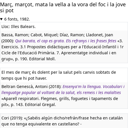
Març, marçot, mata la vella a la vora del foc i la jove
si pot
6 fonts, 1982.
Lloc: Illes Balears.
Bassa, Ramon; Cabot, Miquel; Díaz, Ramon; Lladonet, Joan
(2000):
Qui barata, el cap es grata. Els refranys i les frases fetes
«3.
Exercicis. 3.1 Propostes didàctiques per a l'Educació Infantil i 1r
Cicle de l'Educació Primària. 7. Aprenentatge individual i en
grup», p. 190. Editorial Moll.
El mes de març és dolent per la salut pels canvis sobtats de
temps que hi pot haver.
Beltran Genescà, Antoni (2018):
Ensenya'm la llengua. Vocabulari i
llenguatge popular al voltant de la salut, els remeis i les malalties
«Aparell respiratori. Flegmes, grills, foguetes i tapaments de
pit», p. 143. Editorial Gregal.
Cori (2019): «¿Sabéis algún dicho/refrán/frase hecha en catalán
que no tenga equivalente en castellano? -