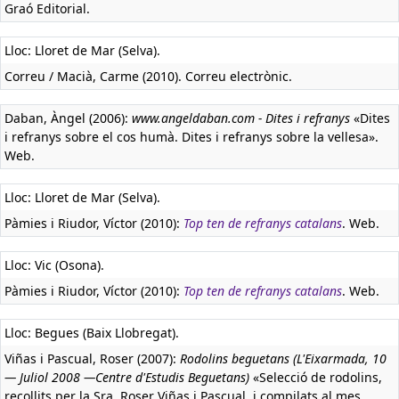
Graó Editorial.
Lloc: Lloret de Mar (Selva).
Correu / Macià, Carme (2010). Correu electrònic.
Daban, Àngel (2006):
www.angeldaban.com - Dites i refranys
«Dites
i refranys sobre el cos humà. Dites i refranys sobre la vellesa».
Web.
Lloc: Lloret de Mar (Selva).
Pàmies i Riudor, Víctor (2010):
Top ten de refranys catalans
. Web.
Lloc: Vic (Osona).
Pàmies i Riudor, Víctor (2010):
Top ten de refranys catalans
. Web.
Lloc: Begues (Baix Llobregat).
Viñas i Pascual, Roser (2007):
Rodolins beguetans (L'Eixarmada, 10
— Juliol 2008 —Centre d'Estudis Beguetans)
«Selecció de rodolins,
recollits per la Sra. Roser Viñas i Pascual, i compilats al mes