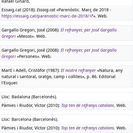
Rafael Ginard.
Essaig.cat (2018):
Essaig.cat
«Parenòstic. Març de 2018 -
https://essaig.cat/parenostic-marc-de-2018/
». Web.
Gargallo Gregori, José (2008):
El refranyer, per José Gargallo
Gregori
«Mesos». Web.
Gargallo Gregori, José (2008):
El refranyer, per José Gargallo
Gregori
«Persones». Web.
Martí i Adell, Cristòfor (1987):
El nostre refranyer
«Natura, any
natural i santoral, oratge, camp i collites», p. 86. Editorial
l'Esquer.
Lloc: Badalona (Barcelonès).
Pàmies i Riudor, Víctor (2010):
Top ten de refranys catalans
. Web.
Lloc: Barcelona (Barcelonès).
Pàmies i Riudor, Víctor (2010):
Top ten de refranys catalans
. Web.