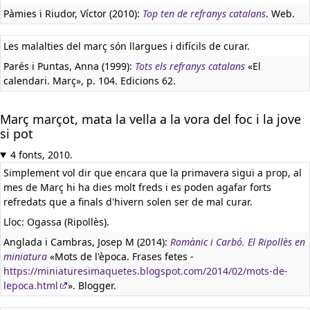
Pàmies i Riudor, Víctor (2010):
Top ten de refranys catalans
. Web.
Les malalties del març són llargues i difícils de curar.
Parés i Puntas, Anna (1999):
Tots els refranys catalans
«El
calendari. Març», p. 104. Edicions 62.
Març marçot, mata la vella a la vora del foc i la jove
si pot
4 fonts, 2010.
Simplement vol dir que encara que la primavera sigui a prop, al
mes de Març hi ha dies molt freds i es poden agafar forts
refredats que a finals d'hivern solen ser de mal curar.
Lloc: Ogassa (Ripollès).
Anglada i Cambras, Josep M (2014):
Romànic i Carbó. El Ripollès en
miniatura
«Mots de l'època. Frases fetes -
https://miniaturesimaquetes.blogspot.com/2014/02/mots-de-
lepoca.html
». Blogger.