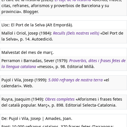
citas, refranes, aforismos y proverbios de Barcelona y su
provincia». Blogger.
Lloc: El Port de la Selva (Alt Empordà).
Mallol i Oriol, Josep (1984):
Reculls (Dels nostres vells)
«Del Port de
la Selva», p. 14. Autoedició.
Malvestat del mes de març.
Perramon i Barnadas, Sever (1979):
Proverbis, dites i frases fetes de
la llengua catalana
«mesos», p. 98. Editorial Millà.
Pujol i Vila, Josep (1999):
5.000 refranys de nostra terra
«el
calendari». Web.
Ruyra, Joaquim (1949):
Obres completes
«Aforismes i frases fetes
del català popular. Març», p. 898. Editorial Selecta-Catalonia.
De: Pujol i Vila, Josep | Amades, Joan.
Font: 10.000 refranys catalans, 370 frases fetes (Tarragona: