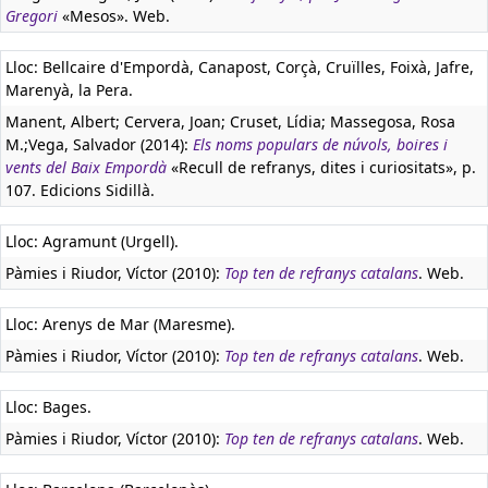
Gregori
«Mesos». Web.
Lloc: Bellcaire d'Empordà, Canapost, Corçà, Cruïlles, Foixà, Jafre,
Marenyà, la Pera.
Manent, Albert; Cervera, Joan; Cruset, Lídia; Massegosa, Rosa
M.;Vega, Salvador (2014):
Els noms populars de núvols, boires i
vents del Baix Empordà
«Recull de refranys, dites i curiositats», p.
107. Edicions Sidillà.
Lloc: Agramunt (Urgell).
Pàmies i Riudor, Víctor (2010):
Top ten de refranys catalans
. Web.
Lloc: Arenys de Mar (Maresme).
Pàmies i Riudor, Víctor (2010):
Top ten de refranys catalans
. Web.
Lloc: Bages.
Pàmies i Riudor, Víctor (2010):
Top ten de refranys catalans
. Web.