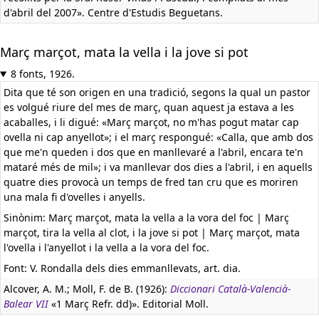
d'abril del 2007». Centre d'Estudis Beguetans.
Març marçot, mata la vella i la jove si pot
8 fonts, 1926.
Dita que té son origen en una tradició, segons la qual un pastor
es volgué riure del mes de març, quan aquest ja estava a les
acaballes, i li digué: «Març marçot, no m'has pogut matar cap
ovella ni cap anyellot»; i el març respongué: «Calla, que amb dos
que me'n queden i dos que en manllevaré a l'abril, encara te'n
mataré més de mil»; i va manllevar dos dies a l'abril, i en aquells
quatre dies provocà un temps de fred tan cru que es moriren
una mala fi d'ovelles i anyells.
Sinònim: Març marçot, mata la vella a la vora del foc | Març
marçot, tira la vella al clot, i la jove si pot | Març marçot, mata
l'ovella i l'anyellot i la vella a la vora del foc.
Font: V. Rondalla dels dies emmanllevats, art. dia.
Alcover, A. M.; Moll, F. de B. (1926):
Diccionari Català-Valencià-
Balear VII
«1 Març Refr. dd)». Editorial Moll.