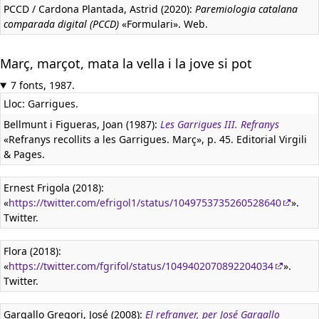
PCCD / Cardona Plantada, Astrid (2020):
Paremiologia catalana
comparada digital (PCCD)
«Formulari». Web.
Març, marçot, mata la vella i la jove si pot
7 fonts, 1987.
Lloc: Garrigues.
Bellmunt i Figueras, Joan (1987):
Les Garrigues III. Refranys
«Refranys recollits a les Garrigues. Març», p. 45. Editorial Virgili
& Pages.
Ernest Frigola (2018):
«
https://twitter.com/efrigol1/status/1049753735260528640
».
Twitter.
Flora (2018):
«
https://twitter.com/fgrifol/status/1049402070892204034
».
Twitter.
Gargallo Gregori, José (2008):
El refranyer, per José Gargallo