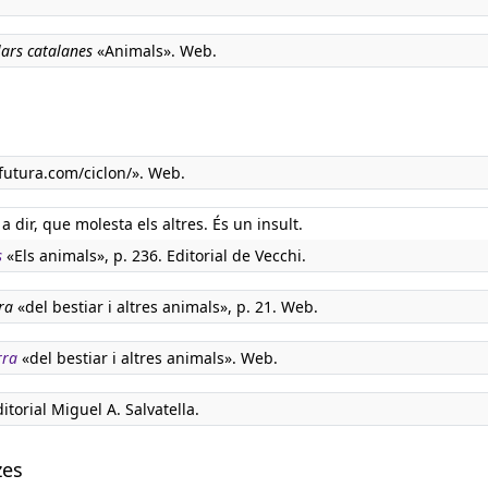
lars catalanes
«Animals». Web.
utura.com/ciclon/». Web.
 a dir, que molesta els altres. És un insult.
s
«Els animals», p. 236. Editorial de Vecchi.
ra
«del bestiar i altres animals», p. 21. Web.
rra
«del bestiar i altres animals». Web.
ditorial Miguel A. Salvatella.
zes