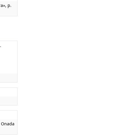
a», p.
.
7. Onada