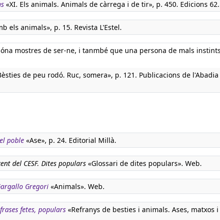
ns
«XI. Els animals. Animals de càrrega i de tir», p. 450. Edicions 62.
 els animals», p. 15. Revista L'Estel.
dóna mostres de ser-ne, i tanmbé que una persona de mals instint
èsties de peu rodó. Ruc, somera», p. 121. Publicacions de l'Abadia
el poble
«Ase», p. 24. Editorial Millà.
ent del CESF. Dites populars
«Glossari de dites populars». Web.
 Gargallo Gregori
«Animals». Web.
 frases fetes, populars
«Refranys de besties i animals. Ases, matxos i