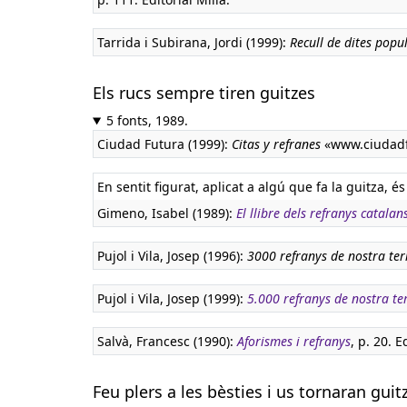
Tarrida i Subirana, Jordi (1999):
Recull de dites popu
Els rucs sempre tiren guitzes
5 fonts, 1989.
Ciudad Futura (1999):
Citas y refranes
«www.ciudadf
En sentit figurat, aplicat a algú que fa la guitza, és
Gimeno, Isabel (1989):
El llibre dels refranys catalan
Pujol i Vila, Josep (1996):
3000 refranys de nostra ter
Pujol i Vila, Josep (1999):
5.000 refranys de nostra te
Salvà, Francesc (1990):
Aforismes i refranys
, p. 20. E
Feu plers a les bèsties i us tornaran guit