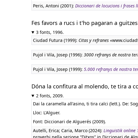
Peris, Antoni (2001):
Diccionari de locucions i frases l
Fes favors a rucs i t'ho pagaran a guitzes
3 fonts, 1996.
Ciudad Futura (1999):
Citas y refranes
«www.ciudadf
Pujol i Vila, Josep (1996):
3000 refranys de nostra ter
Pujol i Vila, Josep (1999):
5.000 refranys de nostra te
Dóna la confitura al molendo, te tira a c
2 fonts, 2009.
Dai la caramella all'asino, ti tira calci (lett.). De: So
Lloc: L'Alguer.
Font: Diccionari de Alguerés (2009).
Autelli, Erica; Caria, Marco (2024):
Linguistik online
proverbi nella sezione “Ditxos” in Diccionari de Alg