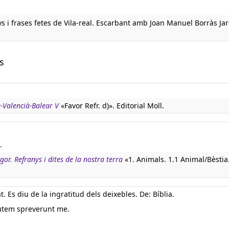
s i frases fetes de Vila-real. Escarbant amb Joan Manuel Borràs Ja
s
à-Valencià-Balear V
«Favor Refr. d)». Editorial Moll.
.
igor. Refranys i dites de la nostra terra
«1. Animals. 1.1 Animal/Bèstia
at. Es diu de la ingratitud dels deixebles. De: Bíblia.
i autem spreverunt me.