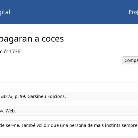
ital
Pro
o pagaran a coces
ció: 1736.
Compa
«327», p. 99. Garsineu Edicions.
s». Web.
de ser-ne. També vol dir que una persona de mals instints sempre