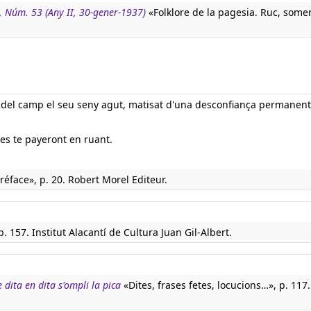
, Núm. 53 (Any II, 30-gener-1937)
«Folklore de la pagesia. Ruc, somer
 del camp el seu seny agut, matisat d'una desconfiança permanent
les te payeront en ruant.
réface», p. 20. Robert Morel Editeur.
p. 157. Institut Alacantí de Cultura Juan Gil-Albert.
 dita en dita s'ompli la pica
«Dites, frases fetes, locucions…», p. 11