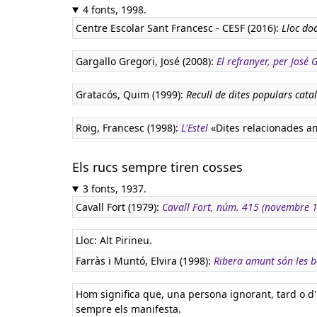
4 fonts, 1998.
Centre Escolar Sant Francesc - CESF (2016):
Lloc doc
Gargallo Gregori, José (2008):
El refranyer, per José
Gratacós, Quim (1999):
Recull de dites populars cata
Roig, Francesc (1998):
L'Estel
«Dites relacionades amb
Els rucs sempre tiren cosses
3 fonts, 1937.
Cavall Fort (1979):
Cavall Fort, núm. 415 (novembre 
Lloc: Alt Pirineu.
Farràs i Muntó, Elvira (1998):
Ribera amunt són les 
Hom significa que, una persona ignorant, tard o d
sempre els manifesta.