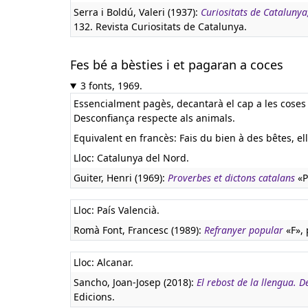
Serra i Boldú, Valeri (1937):
Curiositats de Catalunya
132. Revista Curiositats de Catalunya.
Fes bé a bèsties i et pagaran a coces
3 fonts, 1969.
Essencialment pagès, decantarà el cap a les coses
Desconfiança respecte als animals.
Equivalent en francès:
Fais du bien à des bêtes, el
Lloc: Catalunya del Nord.
Guiter, Henri (1969):
Proverbes et dictons catalans
«P
Lloc: País Valencià.
Romà Font, Francesc (1989):
Refranyer popular
«F», 
Lloc: Alcanar.
Sancho, Joan-Josep (2018):
El rebost de la llengua. De
Edicions.