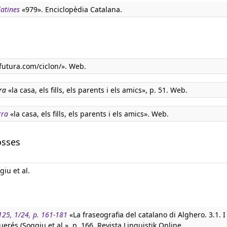
latines
«979». Enciclopèdia Catalana.
utura.com/ciclon/». Web.
ra
«la casa, els fills, els parents i els amics», p. 51. Web.
rra
«la casa, els fills, els parents i els amics». Web.
osses
ggiu et al.
 125, 1/24, p. 161-181
«La fraseografia del catalano di Alghero. 3.1. I
uerés (Soggiu et al.», p. 166. Revista Linguistik Online.