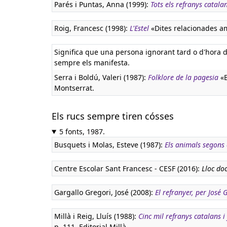
Parés i Puntas, Anna (1999):
Tots els refranys catala
Roig, Francesc (1998):
L'Estel
«Dites relacionades amb
Significa que una persona ignorant tard o d'hora 
sempre els manifesta.
Serra i Boldú, Valeri (1987):
Folklore de la pagesia
«B
Montserrat.
Els rucs sempre tiren cósses
5 fonts, 1987.
Busquets i Molas, Esteve (1987):
Els animals segons 
Centre Escolar Sant Francesc - CESF (2016):
Lloc doc
Gargallo Gregori, José (2008):
El refranyer, per José
Millà i Reig, Lluís (1988):
Cinc mil refranys catalans i
p. 111. Editorial Millà.