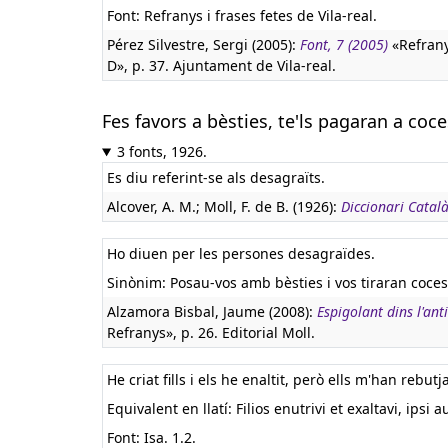
Font: Refranys i frases fetes de Vila-real.
Pérez Silvestre, Sergi (2005):
Font, 7 (2005)
«Refrany
D», p. 37. Ajuntament de Vila-real.
Fes favors a bèsties, te'ls pagaran a coce
3 fonts, 1926.
Es diu referint-se als desagraïts.
Alcover, A. M.; Moll, F. de B. (1926):
Diccionari Catal
Ho diuen per les persones desagraïdes.
Sinònim: Posau-vos amb bèsties i vos tiraran coces
Alzamora Bisbal, Jaume (2008):
Espigolant dins l'ant
Refranys», p. 26. Editorial Moll.
He criat fills i els he enaltit, però ells m'han rebutj
Equivalent en llatí:
Filios enutrivi et exaltavi, ips
Font: Isa. 1.2.