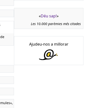
«
Déu sap!
»
Les 10.000 parèmies més citades
s
 de
Ajudeu-nos a millorar
 mules»,