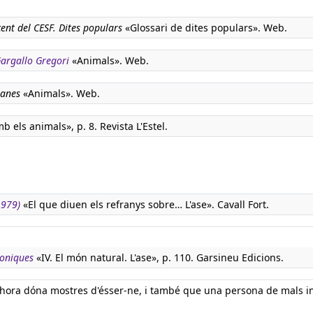
ent del CESF. Dites populars
«Glossari de dites populars». Web.
 Gargallo Gregori
«Animals». Web.
lanes
«Animals». Web.
 els animals», p. 8. Revista L'Estel.
1979)
«El que diuen els refranys sobre… L'ase». Cavall Fort.
boniques
«IV. El món natural. L'ase», p. 110. Garsineu Edicions.
'hora dóna mostres d'ésser-ne, i també que una persona de mals i