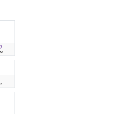
3)
ra.
ra.