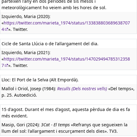
parteixen l'any en dos períodes de sis mesos i
meteorològicament ho veiem amb les hores de sol.
Izquierdo, Maria (2020):
«
https://twitter.com/marieta_1974/status/133838803689638707
4
». Twitter.
Cicle de Santa Llúcia o de l'allargament del dia.
Izquierdo, Maria (2021):
«
https://twitter.com/marieta_1974/status/147029494785312358
7
». Twitter.
Lloc: El Port de la Selva (Alt Empordà).
Mallol i Oriol, Josep (1984):
Reculls (Dels nostres vells)
«Del temps»,
p. 25. Autoedició.
15 d'agost. Durant el mes d'agost, aquesta pèrdua de dia es fa
més evident.
Masip, Gori (2024):
3Cat - El temps
«Refranys que segueixen la
llum del sol: l'allargament i escurçament dels dies». TV3.