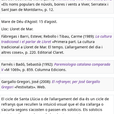
«Els noms populars de núvols, boires i vents a Viver, Serrateix i
Sant Joan de Montdarn», p. 12.
Mare de Déu d'Agost: 15 d'agost.
Lloc: Lloret de Mar.
Fàbregas i Barri, Esteve; Rebollo i Tibau, Carme (1989):
La cultura
tradicional i el parlar de Lloret
«Primera part. La cultura
tradicional a Lloret de Mar. El temps. L'allargament del dia i
altres coses», p. 220. Editorial Claret.
Farnés i Badó, Sebastià (1992):
Paremiologia catalana comparada
V
«M 1069», p. 859. Columna Edicions.
Gargallo Gregori, José (2008):
El refranyer, per José Gargallo
Gregori
«Festivitats». Web.
El cicle de Santa Llúcia o de l'allargament del dia és un cicle de
refranys que recullen la intuïció visual que el dia s'allarga o
s'acurta segons s'acosten o passen els solsticis. Els solsticis