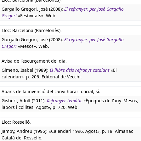
Gargallo Gregori, José (2008):
El refranyer, per José Gargallo
Gregori
«Festivitats». Web.
Lloc: Barcelona (Barcelonès).
Gargallo Gregori, José (2008):
El refranyer, per José Gargallo
Gregori
«Mesos». Web.
Avisa de l'escurçament del dia.
Gimeno, Isabel (1989):
El llibre dels refranys catalans
«El
calendari», p. 206. Editorial de Vecchi.
Abans de la invenció del canvi horari oficial, sí.
Gisbert, Adolf (2011):
Refranyer temàtic
«Èpoques de l'any. Mesos,
labors i collites. Agost», p. 720. Web.
Lloc: Rosselló.
Jampy, Andreu (1996): «Calendari 1996. Agost», p. 18. Almanac
Català del Rosselló.