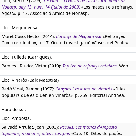
Llop, Merche (2009):
L'Eixam. La revista de l'Associació Amics de
Nonasp, any 13, núm. 14 (juliol de 2009)
«Los mesos i els refranys.
Agost», p. 12. Associació Amics de Nonasp.
Lloc: Mequinensa.
Moret Coso, Hèctor (2014):
L'oratge de Mequinensa
«Refranyer.
Com creix lo dia», p. 17. Grup d'investigació «Coses del Poble».
Lloc: Fulleda (Garrigues).
Pàmies i Riudor, Víctor (2010):
Top ten de refranys catalans
. Web.
Lloc: Vinaròs (Baix Maestrat).
Redó Vidal, Ramon (1997):
Cançons i costums de Vinaròs
«Dites
populars que es diuen en Vinaròs», p. 269. Editorial Antinea.
Hora de sol.
Lloc: Amposta.
Salvadó Arrufat, Joan (2003):
Reculls. Les masies d'Amposta,
topònims, malnoms, dites i cançons
«Cap. 10. Dites de pagès.