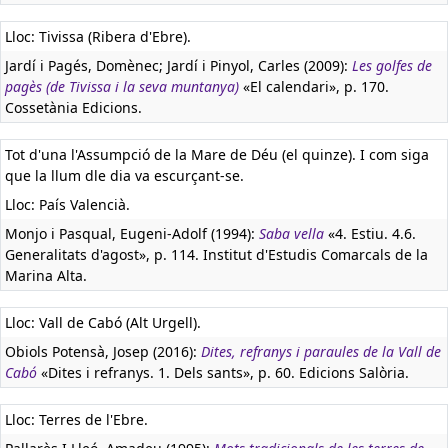
Lloc: Tivissa (Ribera d'Ebre).
Jardí i Pagés, Domènec; Jardí i Pinyol, Carles (2009):
Les golfes de
pagès (de Tivissa i la seva muntanya)
«El calendari», p. 170.
Cossetània Edicions.
Tot d'una l'Assumpció de la Mare de Déu (el quinze). I com siga
que la llum dle dia va escurçant-se.
Lloc: País Valencià.
Monjo i Pasqual, Eugeni-Adolf (1994):
Saba vella
«4. Estiu. 4.6.
Generalitats d'agost», p. 114. Institut d'Estudis Comarcals de la
Marina Alta.
Lloc: Vall de Cabó (Alt Urgell).
Obiols Potensà, Josep (2016):
Dites, refranys i paraules de la Vall de
Cabó
«Dites i refranys. 1. Dels sants», p. 60. Edicions Salòria.
Lloc: Terres de l'Ebre.