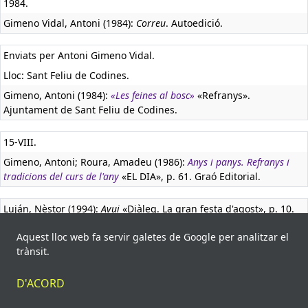
1984.
Gimeno Vidal, Antoni (1984):
Correu
. Autoedició.
Enviats per Antoni Gimeno Vidal.
Lloc: Sant Feliu de Codines.
Gimeno, Antoni (1984):
«Les feines al bosc»
«Refranys».
Ajuntament de Sant Feliu de Codines.
15-VIII.
Gimeno, Antoni; Roura, Amadeu (1986):
Anys i panys. Refranys i
tradicions del curs de l'any
«EL DIA», p. 61. Graó Editorial.
Luján, Nèstor (1994):
Avui
«Diàleg. La gran festa d'agost», p. 10.
L'Avui / El Punt Avui.
Aquest lloc web fa servir galetes de Google per analitzar el
trànsit.
Lloc: Vic (Osona).
Medina Casanovas, Jaume (2014):
El parlar d'una família vigatana,
D'ACORD
I
«Els refranys. II. El calendari. Les festes d'agost», p. 205. Llibres
de l'Index, S.A.