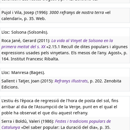
Pujol i Vila, Josep (1996):
3000 refranys de nostra terra
«el
calendari», p. 35. Web.
Lloc: Solsona (Solsonès).
Roca Jané, Gerard (2011):
La vida al Vinyet de Solsona en la
primera meitat del s. XX
«2.15.1 Recull de dites populars i algunes
expressions usades pels vinyetans. Els mesos de l'any. Agost», p.
164. Institut Francesc Ribalta.
Lloc: Manresa (Bages).
Sallent i Tatjer, Joan (2015):
Refranys il·lustrats
, p. 202. Zenobita
Edicions.
L'estiu és l'època de regressió de l'hora de posta del sol, fins
arribar al dia de l'Assumpció de la Verge, punt en el qual el
poble ha observat el que diu aquest refrany.
Serra i Boldú, Valeri (1986):
Festes i tradicions populars de
Catalunya
«Del saber popular: La duració del dia», p. 35.