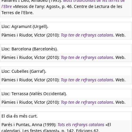
Pallarès I Lleó, Amadeu (1995):
Mots tradicionals de les terres de
l'Ebre
«Mesos de l'any: Agost», p. 46. Centre de Lectura de les
Terres de l'Ebre.
Lloc: Agramunt (Urgell).
Pàmies i Riudor, Víctor (2010):
Top ten de refranys catalans
. Web.
Lloc: Barcelona (Barcelonès).
Pàmies i Riudor, Víctor (2010):
Top ten de refranys catalans
. Web.
Lloc: Cubelles (Garraf).
Pàmies i Riudor, Víctor (2010):
Top ten de refranys catalans
. Web.
Lloc: Terrassa (Vallès Occidental).
Pàmies i Riudor, Víctor (2010):
Top ten de refranys catalans
. Web.
El dia és més curt.
Parés i Puntas, Anna (1999):
Tots els refranys catalans
«El
calendari. Les festes d'agost», p. 142. Edicions 62.