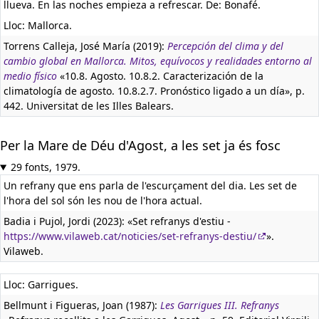
llueva. En las noches empieza a refrescar. De: Bonafé.
Lloc: Mallorca.
Torrens Calleja, José María (2019):
Percepción del clima y del
cambio global en Mallorca. Mitos, equívocos y realidades entorno al
medio físico
«10.8. Agosto. 10.8.2. Caracterización de la
climatología de agosto. 10.8.2.7. Pronóstico ligado a un día», p.
442. Universitat de les Illes Balears.
Per la Mare de Déu d'Agost, a les set ja és fosc
29 fonts, 1979.
Un refrany que ens parla de l'escurçament del dia. Les set de
l'hora del sol són les nou de l'hora actual.
Badia i Pujol, Jordi (2023): «Set refranys d'estiu -
https://www.vilaweb.cat/noticies/set-refranys-destiu/
».
Vilaweb.
Lloc: Garrigues.
Bellmunt i Figueras, Joan (1987):
Les Garrigues III. Refranys