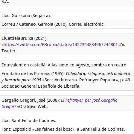
S.A.
Lloc: Guissona (Segarra).
Correu / Cateneo, Gamoia (2010). Correu electrònic.
ElCatdelaBruixa (2021):
«
https://twitter.com/EBruixa/status/1422344834967244801
».
Twitter.
Equivalent en castellà:
A las siete en agosto, sombra en rostro.
Ermitaño de los Pirineos (1995):
Calendario religioso, astronómico
y literario para 1995
«Sección literaria. Refranyer Popular», p. 43.
Sociedad General Española de Librería.
Gargallo Gregori, José (2008):
El refranyer, per José Gargallo
Gregori
«Oratge». Web.
Lloc: Sant Feliu de Codines.
Font: Exposició «Les feines del bosc», a Sant Feliu de Codines,