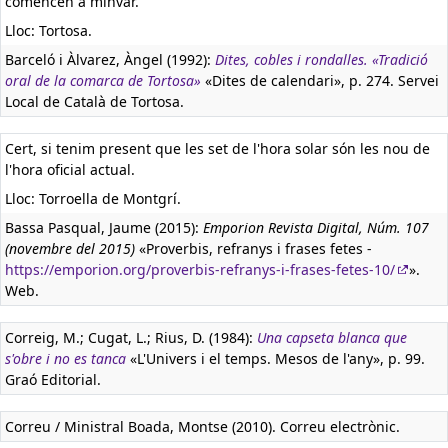
comencen a minvar.
Lloc: Tortosa.
Barceló i Àlvarez, Àngel (1992):
Dites, cobles i rondalles. «Tradició
oral de la comarca de Tortosa»
«Dites de calendari», p. 274. Servei
Local de Català de Tortosa.
Cert, si tenim present que les set de l'hora solar són les nou de
l'hora oficial actual.
Lloc: Torroella de Montgrí.
Bassa Pasqual, Jaume (2015):
Emporion Revista Digital, Núm. 107
(novembre del 2015)
«Proverbis, refranys i frases fetes -
https://emporion.org/proverbis-refranys-i-frases-fetes-10/
».
Web.
Correig, M.; Cugat, L.; Rius, D. (1984):
Una capseta blanca que
s'obre i no es tanca
«L'Univers i el temps. Mesos de l'any», p. 99.
Graó Editorial.
Correu / Ministral Boada, Montse (2010). Correu electrònic.