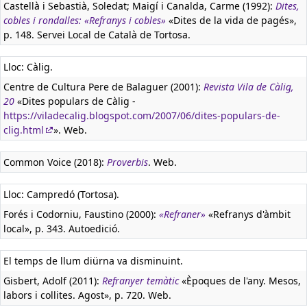
Castellà i Sebastià, Soledat; Maigí i Canalda, Carme (1992):
Dites,
cobles i rondalles: «Refranys i cobles»
«Dites de la vida de pagés»,
p. 148. Servei Local de Català de Tortosa.
Lloc: Càlig.
Centre de Cultura Pere de Balaguer (2001):
Revista Vila de Càlig,
20
«Dites populars de Càlig -
https://viladecalig.blogspot.com/2007/06/dites-populars-de-
clig.html
». Web.
Common Voice (2018):
Proverbis
. Web.
Lloc: Campredó (Tortosa).
Forés i Codorniu, Faustino (2000):
«Refraner»
«Refranys d'àmbit
local», p. 343. Autoedició.
El temps de llum diürna va disminuint.
Gisbert, Adolf (2011):
Refranyer temàtic
«Èpoques de l'any. Mesos,
labors i collites. Agost», p. 720. Web.