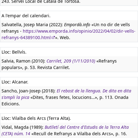
243. Servei Local de Català de Tortosa.
A l'empar del calendari.
Salvatella, Josep Maria (2022):
Empordà.info
«Un no dir de vells
refranys -
https://www.emporda.info/opinio/2022/04/02/dir-vells-
refranys-64389100.html
». Web.
Lloc: Bellvís.
Salvia, Ramon (2010):
Carrilet, 209 (1/11/2010)
«Refranys
populars», p. 53. Revista Carrilet.
Lloc: Alcanar.
Sancho, Joan-Josep (2018):
El rebost de la llengua. De dita en dita
s'ompli la pica
«Dites, frases fetes, locucions…», p. 113. Onada
Edicions.
Lloc: Vilalba dels Arcs (Terra Alta).
Vidal, Magda (1989):
Butlletí del Centre d'Estudis de la Terra Alta
(CETA) núm. 14
«Recull de Refranys a Vilalba dels Arcs», p. 16.