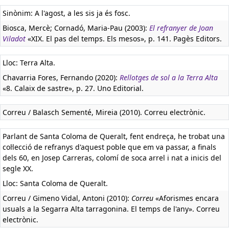
Sinònim: A l'agost, a les sis ja és fosc.
Biosca, Mercè; Cornadó, Maria-Pau (2003):
El refranyer de Joan
Viladot
«XIX. El pas del temps. Els mesos», p. 141. Pagès Editors.
Lloc: Terra Alta.
Chavarria Fores, Fernando (2020):
Rellotges de sol a la Terra Alta
«8. Calaix de sastre», p. 27. Uno Editorial.
Correu / Balasch Sementé, Mireia (2010). Correu electrònic.
Parlant de Santa Coloma de Queralt, fent endreça, he trobat una
col·lecció de refranys d'aquest poble que em va passar, a finals
dels 60, en Josep Carreras, colomí de soca arrel i nat a inicis del
segle XX.
Lloc: Santa Coloma de Queralt.
Correu / Gimeno Vidal, Antoni (2010):
Correu
«Aforismes encara
usuals a la Segarra Alta tarragonina. El temps de l'any». Correu
electrònic.