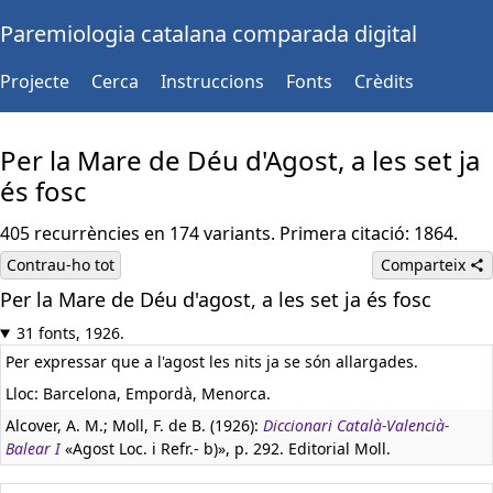
Paremiologia catalana comparada digital
Projecte
Cerca
Instruccions
Fonts
Crèdits
Per la Mare de Déu d'Agost, a les set ja
és fosc
405 recurrències en 174 variants. Primera citació: 1864.
Contrau-ho tot
Comparteix
Per la Mare de Déu d'agost, a les set ja és fosc
31 fonts, 1926.
Per expressar que a l'agost les nits ja se són allargades.
Lloc: Barcelona, Empordà, Menorca.
Alcover, A. M.; Moll, F. de B. (1926):
Diccionari Català-Valencià-
Balear I
«Agost Loc. i Refr.- b)», p. 292. Editorial Moll.