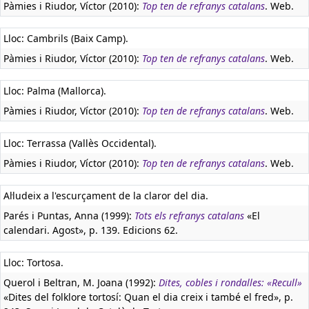
Pàmies i Riudor, Víctor (2010):
Top ten de refranys catalans
. Web.
Lloc: Cambrils (Baix Camp).
Pàmies i Riudor, Víctor (2010):
Top ten de refranys catalans
. Web.
Lloc: Palma (Mallorca).
Pàmies i Riudor, Víctor (2010):
Top ten de refranys catalans
. Web.
Lloc: Terrassa (Vallès Occidental).
Pàmies i Riudor, Víctor (2010):
Top ten de refranys catalans
. Web.
Al·ludeix a l'escurçament de la claror del dia.
Parés i Puntas, Anna (1999):
Tots els refranys catalans
«El
calendari. Agost», p. 139. Edicions 62.
Lloc: Tortosa.
Querol i Beltran, M. Joana (1992):
Dites, cobles i rondalles: «Recull»
«Dites del folklore tortosí: Quan el dia creix i també el fred», p.