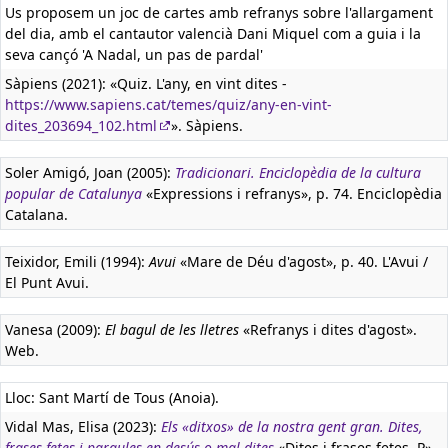
Us proposem un joc de cartes amb refranys sobre l'allargament
del dia, amb el cantautor valencià Dani Miquel com a guia i la
seva cançó 'A Nadal, un pas de pardal'
Sàpiens (2021): «Quiz. L'any, en vint dites -
https://www.sapiens.cat/temes/quiz/any-en-vint-
dites_203694_102.html
». Sàpiens.
Soler Amigó, Joan (2005):
Tradicionari. Enciclopèdia de la cultura
popular de Catalunya
«Expressions i refranys», p. 74. Enciclopèdia
Catalana.
Teixidor, Emili (1994):
Avui
«Mare de Déu d'agost», p. 40. L'Avui /
El Punt Avui.
Vanesa (2009):
El bagul de les lletres
«Refranys i dites d'agost».
Web.
Lloc: Sant Martí de Tous (Anoia).
Vidal Mas, Elisa (2023):
Els «ditxos» de la nostra gent gran. Dites,
frases fetes i paraules en desús o mal dites
«Dites i frases fetes. P»,