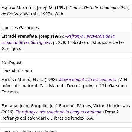
Espasa Martorell, Josep M. (1997):
Centre d'Estudis Canongins Ponç
de Castellví
«Vitralls 1997». Web.
Lloc: Les Garrigues.
Estradé Prenafeta, Josep (1999):
«Refranys i proverbis de la
comarca de les Garrigues»
, p. 278. Trobades d'Estudiosos de les
Garrigues.
15 d'agost.
Lloc: Alt Pirineu.
Farràs i Muntó, Elvira (1998):
Ribera amunt són les boniques
«V. El
món sobrenatural. Cal.: Mare de Déu d'agost», p. 131. Garsineu
Edicions.
Fontana, Joan; Gargallo, José Enrique; Pàmies, Víctor; Ugarte, Xus
(2016):
Els refranys més usuals de la llengua catalana
«Tema 2.
Refranys del calendari». Llibres de l'Index, S.A.
Lloc: Barcelona (Barcelonès).