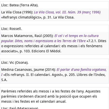
Lloc: Batea (Terra Alta).
La Vila Closa (1996):
La Vila Closa, vol. III. Núm. 39 (març 1996)
«Refranys climatològics», p. 31. La Vila Closa.
Lloc: Rossell.
Marcos Matamoros, Raül (2005):
El cel i el temps en la cultura
popular. Dites, noms i expressions a les Terres de l'Ebre
«7.2.1. Dites
o expressions referides al calendari: els mesos i els fenòmens
associats», p. 103. Edicions El Mèdol.
Lloc: Vic (Osona).
Medina Casanovas, Jaume (2014):
El parlar d'una família vigatana,
I
«Els refranys. II. El calendari. Agost», p. 205. Llibres de l'Index,
S.A.
Parèmies referides als mesos i a les festes de l'any. Aquestes
parèmies s'ordenen d'acord amb la posició que ocupen els
mesos i les festes en el calendari anual.
Lloc: Faió (Matarranya).