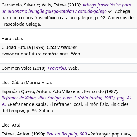
Cerradelo, Silverio; Valls, Esteve (2013):
Achega fraseolóxica para
un dicionario bilingüe galego-catalán / catalán-galego
«4. Achega
para un corpus fraseolóxico catalán-galego», p. 92. Cadernos de
Fraseoloxía Galega.
Hora solar.
Ciudad Futura (1999):
Citas y refranes
«www.ciudadfutura.com/ciclon/». Web.
Common Voice (2018):
Proverbis
. Web.
Lloc: Xàbia (Marina Alta).
Espinós i Quero, Antoni; Polo Villaseñor, Fernando (1987):
Refraner de Xàbia, dins Xàbiga, núm. 3 (Estiu-tardor, 1987), pàg. 81-
95
«Refraner de Xàbia. El refraner local. El món físic. Els cicles
del temps», p. 86. Xàbiga.
Lloc: Artà.
Esteva, Antoni (1999):
Revista Bellpuig, 609
«Refranyer popular»,