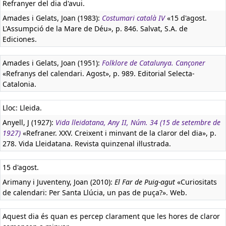
Refranyer del dia d'avui.
Amades i Gelats, Joan (1983):
Costumari català IV
«15 d'agost.
L'Assumpció de la Mare de Déu», p. 846. Salvat, S.A. de
Ediciones.
Amades i Gelats, Joan (1951):
Folklore de Catalunya. Cançoner
«Refranys del calendari. Agost», p. 989. Editorial Selecta-
Catalonia.
Lloc: Lleida.
Anyell, J (1927):
Vida lleidatana, Any II, Núm. 34 (15 de setembre de
1927)
«Refraner. XXV. Creixent i minvant de la claror del dia», p.
278. Vida Lleidatana. Revista quinzenal il·lustrada.
15 d'agost.
Arimany i Juventeny, Joan (2010):
El Far de Puig-agut
«Curiositats
de calendari: Per Santa Llúcia, un pas de puça?». Web.
Aquest dia és quan es percep clarament que les hores de claror