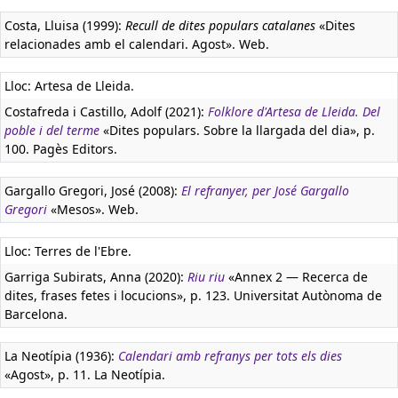
Costa, Lluisa (1999):
Recull de dites populars catalanes
«Dites
relacionades amb el calendari. Agost». Web.
Lloc: Artesa de Lleida.
Costafreda i Castillo, Adolf (2021):
Folklore d'Artesa de Lleida. Del
poble i del terme
«Dites populars. Sobre la llargada del dia», p.
100. Pagès Editors.
Gargallo Gregori, José (2008):
El refranyer, per José Gargallo
Gregori
«Mesos». Web.
Lloc: Terres de l'Ebre.
Garriga Subirats, Anna (2020):
Riu riu
«Annex 2 — Recerca de
dites, frases fetes i locucions», p. 123. Universitat Autònoma de
Barcelona.
La Neotípia (1936):
Calendari amb refranys per tots els dies
«Agost», p. 11. La Neotípia.