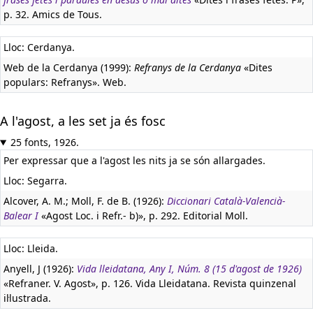
p. 32. Amics de Tous.
Lloc: Cerdanya.
Web de la Cerdanya (1999):
Refranys de la Cerdanya
«Dites
populars: Refranys». Web.
A l'agost, a les set ja és fosc
25 fonts, 1926.
Per expressar que a l'agost les nits ja se són allargades.
Lloc: Segarra.
Alcover, A. M.; Moll, F. de B. (1926):
Diccionari Català-Valencià-
Balear I
«Agost Loc. i Refr.- b)», p. 292. Editorial Moll.
Lloc: Lleida.
Anyell, J (1926):
Vida lleidatana, Any I, Núm. 8 (15 d'agost de 1926)
«Refraner. V. Agost», p. 126. Vida Lleidatana. Revista quinzenal
il·lustrada.