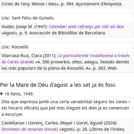
Cicles de l'any. Mesos i dies», p. 384. Ajuntament d'Amposta.
Lloc: Sant Feliu de Guíxols.
Viader, Josep M. (1947):
Calendari amb refranys per tots els dies
«Agost», p. 9. Asociación de Bibliófilos de Barcelona.
Lloc: Rosselló.
Vilarrasa Ruiz, Clara (2011):
La particularitat rossellonesa a través
de Carles Grandó
«4. 500 proverbis, dites, adagis, llestats demés
los més populars de la plana de Rosselló. A», p. 363. Web.
Per la Mare de Déu d'agost a les set ja és fosc
16 fonts, 1949.
Dita que expressa (amb una certa variabilitat segons les zones i
els horaris oficials) que pel mes d'agost els dies ja es comencen
a escurçar.
Castellanos i Llorenç, Carles; Mayor i Lloret, Agustí (2024):
Diccionari de recursos lexicals
«Agost», p. 26. Llibres de l'Index,