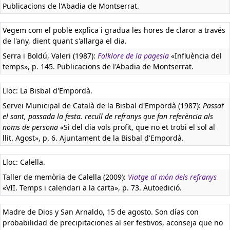
Publicacions de l'Abadia de Montserrat.
Vegem com el poble explica i gradua les hores de claror a través
de l'any, dient quant s'allarga el dia.
Serra i Boldú, Valeri (1987):
Folklore de la pagesia
«Influència del
temps», p. 145. Publicacions de l'Abadia de Montserrat.
Lloc: La Bisbal d'Empordà.
Servei Municipal de Català de la Bisbal d'Empordà (1987):
Passat
el sant, passada la festa. recull de refranys que fan referència als
noms de persona
«Si del dia vols profit, que no et trobi el sol al
llit. Agost», p. 6. Ajuntament de la Bisbal d'Empordà.
Lloc: Calella.
Taller de memòria de Calella (2009):
Viatge al món dels refranys
«VII. Temps i calendari a la carta», p. 73. Autoedició.
Madre de Dios y San Arnaldo, 15 de agosto. Son días con
probabilidad de precipitaciones al ser festivos, aconseja que no