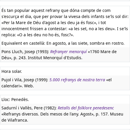
És tan popular aquest refrany que dóna compte de com
s'escurça el dia, que per provar la vivesa dels infants se'ls sol dir:
«Per la Mare de Déu d'agost a les deu ja és fosc», i tot
innocentment frissen a contestar: «a les set, no a les deu». I se'ls
replica: «O a les deu no ho és, fosc?».
Equivalent en castellà:
En agosto, a las siete, sombra en rostro.
Pons Lluch, Josep (1993):
Refranyer menorquí
«1760 Mare de
Déu», p. 243. Institut Menorquí d'Estudis.
Hora solar.
Pujol i Vila, Josep (1999):
5.000 refranys de nostra terra
«el
calendari». Web.
Lloc: Penedès.
Sadurní i Vallès, Pere (1982):
Retalls del folklore penedesenc
«Refranys diversos. Dels mesos de l'any. Agost», p. 157. Museu
de Vilafranca.