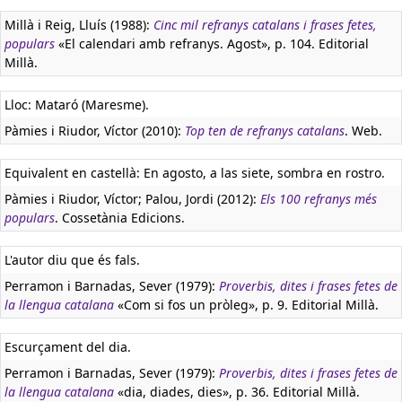
Millà i Reig, Lluís (1988):
Cinc mil refranys catalans i frases fetes,
populars
«El calendari amb refranys. Agost», p. 104. Editorial
Millà.
Lloc: Mataró (Maresme).
Pàmies i Riudor, Víctor (2010):
Top ten de refranys catalans
. Web.
Equivalent en castellà:
En agosto, a las siete, sombra en rostro.
Pàmies i Riudor, Víctor; Palou, Jordi (2012):
Els 100 refranys més
populars
. Cossetània Edicions.
L'autor diu que és fals.
Perramon i Barnadas, Sever (1979):
Proverbis, dites i frases fetes de
la llengua catalana
«Com si fos un pròleg», p. 9. Editorial Millà.
Escurçament del dia.
Perramon i Barnadas, Sever (1979):
Proverbis, dites i frases fetes de
la llengua catalana
«dia, diades, dies», p. 36. Editorial Millà.